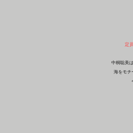
定
中桐聡美
海をモチ