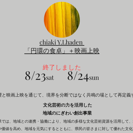
chiaki Y.Lhaden
「円環の食卓」＋映画上映
​終了しました
8/23
8/24
sat
sun
料理と映画上映を通じて、境界を分断ではなく共鳴の場として再定義
文化芸術の力を活用した
地域のにぎわい創出事業
県では、地域との連携・協働により、地域の多様な文化芸術資源を活用して、
や価値を高め、地域を元気にするとともに、県民の皆さまに対して優れた文化