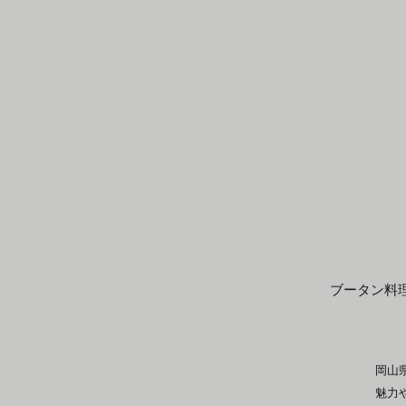
​ブータン
岡山
魅力