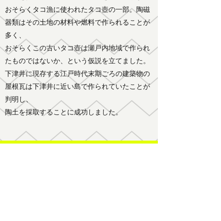
おそらくタコ漁に使われたタコ壺の一部。陶磁
器類はその土地の材料や燃料で作られることが
多く、
おそらくこの古いタコ壺は瀬戸内地域で作られ
たものではないか、という仮説を立てました。
下津井に現存する江戸時代末期ごろの建築物の
屋根瓦は下津井に近い島で作られていたことが
判明し、
陶土を採取することに成功しました。
2022.6月現在
松島にたどり着いた流木を削ってコップを作
り、それを原型に石膏型を制作。泥漿鋳込み成
形法によりある程度の数を制作する方向で進ん
でいます。公開準備中！